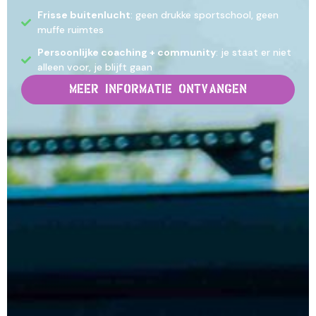
Frisse buitenlucht
: geen drukke sportschool, geen
muffe ruimtes
Persoonlijke coaching + community
: je staat er niet
alleen voor, je blijft gaan
Meer informatie ontvangen